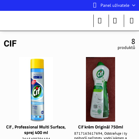
Panel uživatele
8
CIF
produktů
Cif , Professional Multi Surface,
Cif krém Originál 750ml
sprej 400 ml
8717163617694, Odstraňuje i ty
nejhorší nečistoty, vodní kámen a
7615400791194