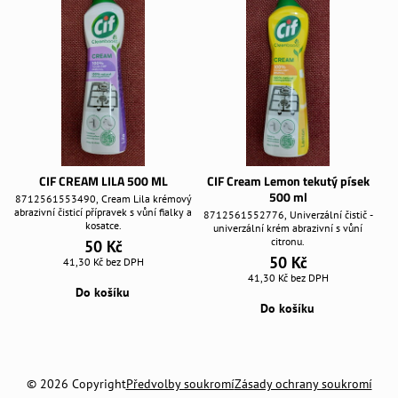
CIF CREAM LILA 500 ML
CIF Cream Lemon tekutý písek
500 ml
8712561553490, Cream Lila krémový
abrazivní čisticí přípravek s vůní fialky a
8712561552776, Univerzální čistič -
kosatce.
univerzální krém abrazivní s vůní
citronu.
50 Kč
50 Kč
41,30 Kč
bez DPH
41,30 Kč
bez DPH
Do košíku
Do košíku
©
2026
Copyright
Předvolby soukromí
Zásady ochrany soukromí