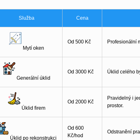
Služba
Cena
Od 500 Kč
Profesionální 
Mytí oken
Od 3000 Kč
Úklid celého b
Generální úklid
Pravidelný i j
Od 2000 Kč
prostor.
Úklid firem
Od 600
Odstranění pra
Kč/hod
Úklid po rekonstrukci