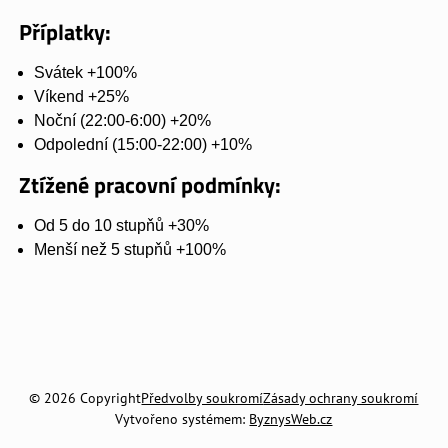
Příplatky:
Svátek +100%
Víkend +25%
Noční (22:00-6:00) +20%
Odpolední (15:00-22:00) +10%
Ztížené pracovní podmínky:
Od 5 do 10 stupňů +30%
Menší než 5 stupňů +100%
©
2026
Copyright
Předvolby soukromí
Zásady ochrany soukromí
Vytvořeno systémem:
ByznysWeb.cz