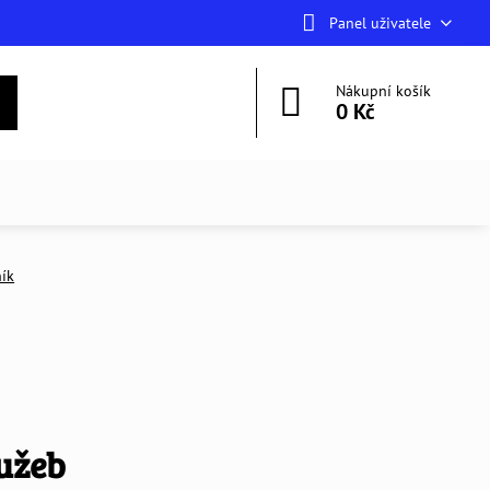
Panel uživatele
Nákupní košík
0 Kč
ík
lužeb