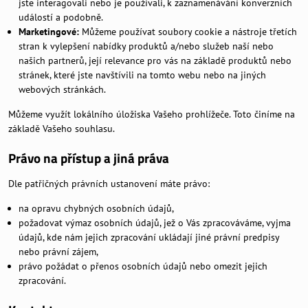
jste interagovali nebo je používali, k zaznamenávání konverzních
událostí a podobně.
Marketingové:
Můžeme používat soubory cookie a nástroje třetích
stran k vylepšení nabídky produktů a/nebo služeb naší nebo
našich partnerů, její relevance pro vás na základě produktů nebo
stránek, které jste navštívili na tomto webu nebo na jiných
webových stránkách.
Můžeme využít lokálního úložiska Vašeho prohlížeče. Toto činíme na
základě Vašeho souhlasu.
Právo na přístup a jiná práva
Dle patřičných právních ustanovení máte právo:
na opravu chybných osobních údajů,
požadovat výmaz osobních údajů, jež o Vás zpracováváme, vyjma
údajů, kde nám jejich zpracování ukládají jiné právní predpisy
nebo právní zájem,
právo požádat o přenos osobních údajů nebo omezit jejich
zpracování.