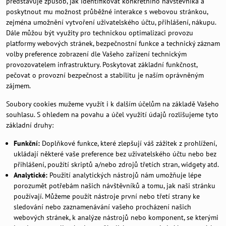
představuje způsob, jak identifikovat konkrétního návštevníka a
poskytnout mu možnost průběžné interakce s webovou stránkou,
zejména umožnění vytvoření uživatelského účtu, přihlášení, nákupu.
Dále můžou být využity pro technickou optimalizaci provozu
platformy webových stránek, bezpečnostní funkce a technický záznam
volby preference zobrazení dle Vašeho zařízení technickým
provozovatelem infrastruktury. Poskytovat základní funkčnost,
pečovat o provozní bezpečnost a stabilitu je naším oprávněným
zájmem.
Soubory cookies mužeme využít i k dalším účelům na základě Vašeho
souhlasu. S ohledem na povahu a účel využití údajů rozlišujeme tyto
základní druhy:
Funkční:
Doplňkové funkce, které zlepšují váš zážitek z prohlížení,
ukládají některé vaše preference bez uživatelského účtu nebo bez
přihlášení, použítí skriptů a/nebo zdrojů třetích stran, widgety atd.
Analytické:
Použití analytických nástrojů nám umožňuje lépe
porozumět potřebám našich návštěvníků a tomu, jak naši stránku
používají. Můžeme použít nástroje první nebo třetí strany ke
sledování nebo zaznamenávání vašeho procházení našich
webových stránek, k analýze nástrojů nebo komponent, se kterými