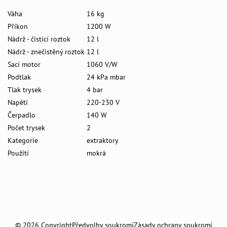
Váha
16 kg
Příkon
1200 W
Nádrž - čistící roztok
12 l
Nádrž - znečistěný roztok
12 l
Sací motor
1060 V/W
Podtlak
24 kPa mbar
Tlak trysek
4 bar
Napětí
220-230 V
Čerpadlo
140 W
Počet trysek
2
Kategorie
extraktory
Použití
mokrá
©
2026
Copyright
Předvolby soukromí
Zásady ochrany soukromí