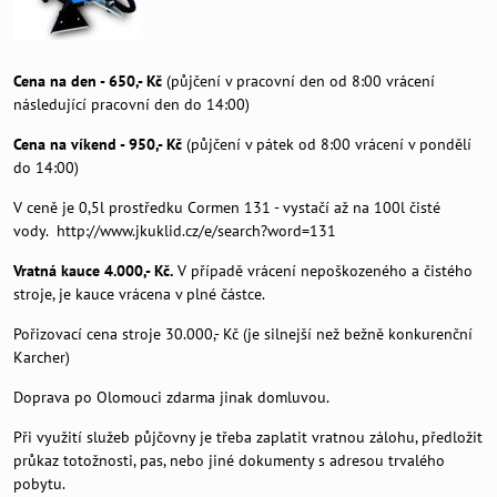
Cena na den - 650,- Kč
(půjčení v pracovní den od 8:00 vrácení
následující pracovní den do 14:00)
Cena na víkend - 950,- Kč
(půjčení v pátek od 8:00 vrácení v pondělí
do 14:00)
V ceně je 0,5l prostředku Cormen 131 - vystačí až na 100l čisté
vody.
http://www.jkuklid.cz/e/search?word=131
Vratná kauce 4.000,- Kč.
V případě vrácení nepoškozeného a čistého
stroje, je kauce vrácena v plné částce.
Pořizovací cena stroje 30.000,- Kč (je silnejší než bežně konkurenční
Karcher)
Doprava po Olomouci zdarma jinak domluvou.
Při využití služeb půjčovny je třeba zaplatit vratnou zálohu, předložit
průkaz totožnosti, pas, nebo jiné dokumenty s adresou trvalého
pobytu.