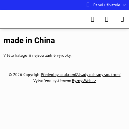
Panel uživatele
made in China
V této kategorii nejsou žádné výrobky.
©
2026
Copyright
Předvolby soukromí
Zásady ochrany soukromí
Vytvořeno systémem:
ByznysWeb.cz