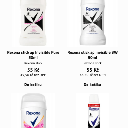
Rexona stick ap Invisible Pure
Rexona stick ap Invisible BW
50ml
50ml
Rexona stick
Rexona stick
55 Kč
55 Kč
45,50 Kč
bez DPH
45,50 Kč
bez DPH
Do košíku
Do košíku