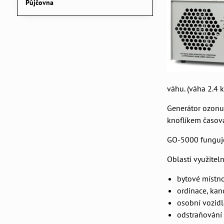
Půjčovna
váhu. (váha 2.4 
Generátor ozon
knoflíkem časova
GO-5000 funguj
Oblasti využitel
bytové místno
ordinace, kan
osobní vozidl
odstraňování 