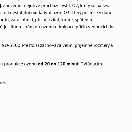
)
. Zařízením nejdříve prochází kyslík O2, který se na tzv.
 na nestabilní oxidativní ozon O3, který posléze v dané
otu, zatuchlosti, plísní, zvířat, kouře, spálenin,
ů je silnou stránkou ozonu eliminace příčin vedoucích ke
 GO-3500. Přesto si zachovává velmi příjemné rozměry a
obu produkce ozonu
od 20 do 120 minut
. Ovládacím
ie.