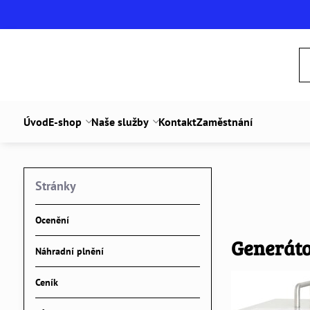
Úvod
E-shop
Naše služby
Kontakt
Zaměstnání
Stránky
Ocenění
Generáto
Náhradní plnění
Ceník