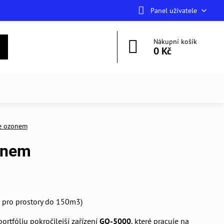
Panel uživatele
Nákupní košík
0 Kč
e ozonem
onem
 pro prostory do 150m3)
rtfóliu pokročilejší zařízení
GO-5000
, které pracuje na