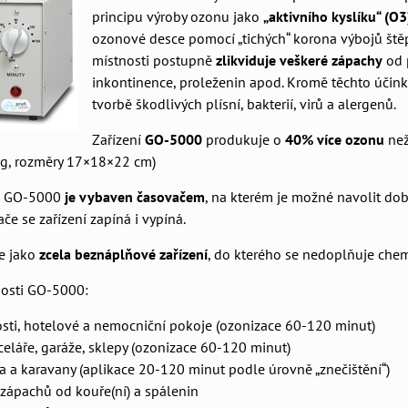
principu výroby ozonu jako
„aktivního kyslíku“ (O3
ozonové desce pomocí „tichých“ korona výbojů štěpí
místnosti postupně
zlikviduje veškeré zápachy
od p
inkontinence, proleženin apod. Kromě těchto účink
tvorbě škodlivých plísní, bakterií, virů a alergenů.
Zařízení
GO-5000
produkuje o
40% více ozonu
než
kg, rozměry 17×18×22 cm)
u GO-5000
je vybaven časovačem
, na kterém je možné navolit d
če se zařízení zapíná i vypíná.
e jako
zcela beznáplňové zařízení
, do kterého se nedoplňuje chem
nosti GO-5000:
sti, hotelové a nemocniční pokoje (ozonizace 60-120 minut)
celáře, garáže, sklepy (ozonizace 60-120 minut)
a a karavany (aplikace 20-120 minut podle úrovně „znečištění“)
zápachů od kouře(ní) a spálenin