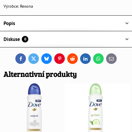
Výrobce:
Rexona
Popis
Diskuse
0
Facebook
Twitter
Bluesky
Pinterest
Reddit
LinkedIn
WhatsApp
E-
mail
Alternativní produkty