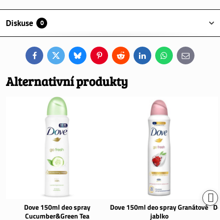
Diskuse
0
Facebook
Twitter
Bluesky
Pinterest
Reddit
LinkedIn
WhatsApp
E-
mail
Alternativní produkty
Dove 150ml deo spray
Dove 150ml deo spray Granátové
Do
Cucumber&Green Tea
jablko