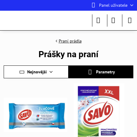
Panel uživatele
Praní prádla
Prášky na praní
Nejnovější
Parametry