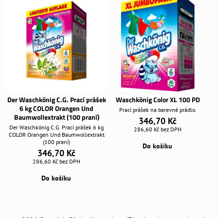
Der Waschkönig C.G. Prací prášek
Waschkönig Color XL 100 PD
6 kg COLOR Orangen Und
Prací prášek na barevné prádlo.
Baumwollextrakt (100 praní)
346,70 Kč
Der Waschkönig C.G. Prací prášek 6 kg
286,60 Kč
bez DPH
COLOR Orangen Und Baumwollextrakt
(100 praní)
Do košíku
346,70 Kč
286,60 Kč
bez DPH
Do košíku