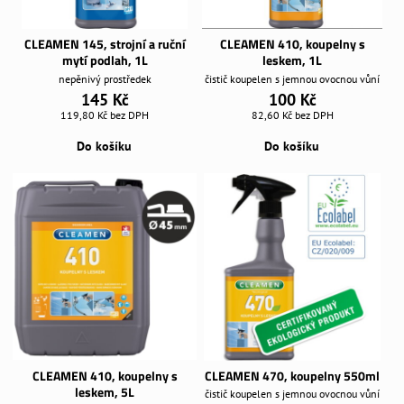
CLEAMEN 145, strojní a ruční
CLEAMEN 410, koupelny s
mytí podlah, 1L
leskem, 1L
nepěnivý prostředek
čistič koupelen s jemnou ovocnou vůní
145 Kč
100 Kč
119,80 Kč
bez DPH
82,60 Kč
bez DPH
Do košíku
Do košíku
CLEAMEN 410, koupelny s
CLEAMEN 470, koupelny 550ml
leskem, 5L
čistič koupelen s jemnou ovocnou vůní