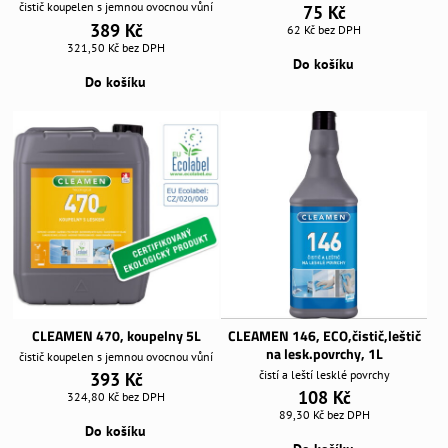
čistič koupelen s jemnou ovocnou vůní
75 Kč
389 Kč
62 Kč
bez DPH
321,50 Kč
bez DPH
Do košíku
Do košíku
CLEAMEN 470, koupelny 5L
CLEAMEN 146, ECO,čistič,leštič
na lesk.povrchy, 1L
čistič koupelen s jemnou ovocnou vůní
čistí a leští lesklé povrchy
393 Kč
108 Kč
324,80 Kč
bez DPH
89,30 Kč
bez DPH
Do košíku