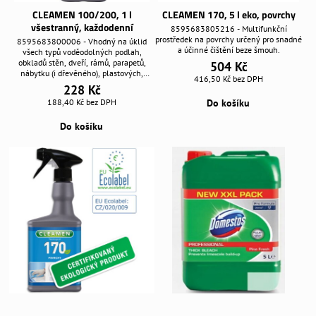
CLEAMEN 100/200, 1 l
CLEAMEN 170, 5 l eko, povrchy
všestranný, každodenní
8595683805216 - Multifunkční
prostředek na povrchy určený pro snadné
8595683800006 - Vhodný na úklid
a účinné čištění beze šmouh.
všech typů voděodolných podlah,
obkladů stěn, dveří, rámů, parapetů,
504 Kč
nábytku (i dřevěného), plastových,
416,50 Kč
bez DPH
nerezových i skleněných ploch.
228 Kč
188,40 Kč
bez DPH
Do košíku
Do košíku
CLEAMEN 170, 550 ml eko,
WC Domestos Pine 5l zelený po