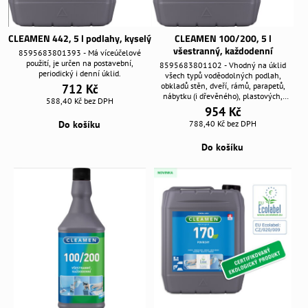
CLEAMEN 442, 5 l podlahy, kyselý
CLEAMEN 100/200, 5 l
všestranný, každodenní
8595683801393 - Má víceúčelové
použití, je určen na postavební,
8595683801102 - Vhodný na úklid
periodický i denní úklid.
všech typů voděodolných podlah,
obkladů stěn, dveří, rámů, parapetů,
712 Kč
nábytku (i dřevěného), plastových,
588,40 Kč
bez DPH
nerezových i skleněných ploch.
954 Kč
Do košíku
788,40 Kč
bez DPH
Do košíku