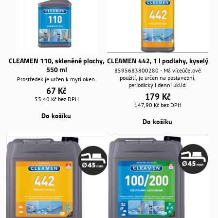
CLEAMEN 110, skleněné plochy,
CLEAMEN 442, 1 l podlahy, kyselý
550 ml
8595683800280 - Má víceúčelové
použití, je určen na postavební,
Prostředek je určen k mytí oken.
periodický i denní úklid.
67 Kč
179 Kč
55,40 Kč
bez DPH
147,90 Kč
bez DPH
Do košíku
Do košíku