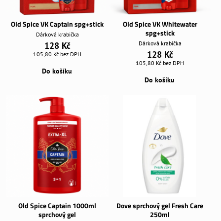
Old Spice VK Captain spg+stick
Old Spice VK Whitewater
spg+stick
Dárková krabička
Dárková krabička
128 Kč
128 Kč
105,80 Kč
bez DPH
105,80 Kč
bez DPH
Do košíku
Do košíku
Old Spice Captain 1000ml
Dove sprchový gel Fresh Care
sprchový gel
250ml