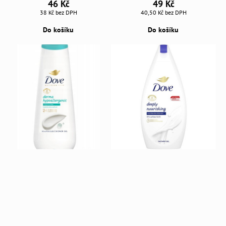
46 Kč
49 Kč
38 Kč
bez DPH
40,50 Kč
bez DPH
Do košíku
Do košíku
Dove Advanced sprchový gel Care
AKCE - 12x Dove 250ml sprch.gel
Hypoallergenic 400ml
Deeply Nourishing
sprchový gel, 8720181479953
Sprchový gel, vhodný pro všechny typy
pleti, hydratační a vyživující, ideální na
67 Kč
suchou pokožku, bez sulfátů, provedení
55,40 Kč
bez DPH
dermo, objem 250 ml.
570 Kč
Do košíku
471,10 Kč
bez DPH