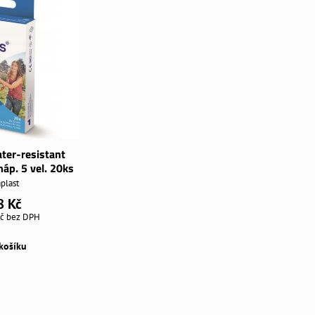
er-resistant
áp. 5 vel. 20ks
plast
8 Kč
Kč
bez DPH
košíku