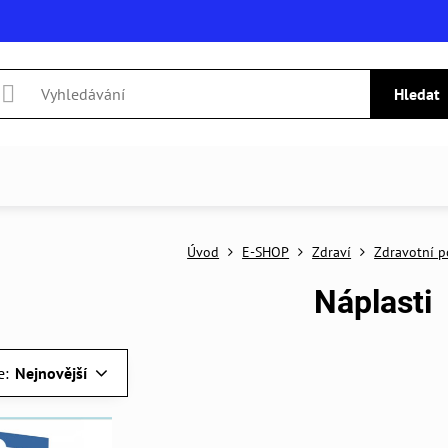
Hledat
Úvod
E-SHOP
Zdraví
Zdravotní p
Náplasti
e:
Nejnovější