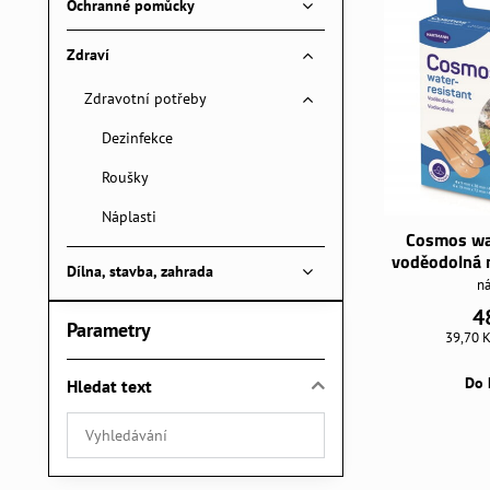
Ochranné pomůcky
Zdraví
Zdravotní potřeby
Dezinfekce
Roušky
Náplasti
Cosmos wat
voděodolná n
Dílna, stavba, zahrada
ná
4
Parametry
39,70 
Do 
Hledat text
Prohledat
výsledky
filtru