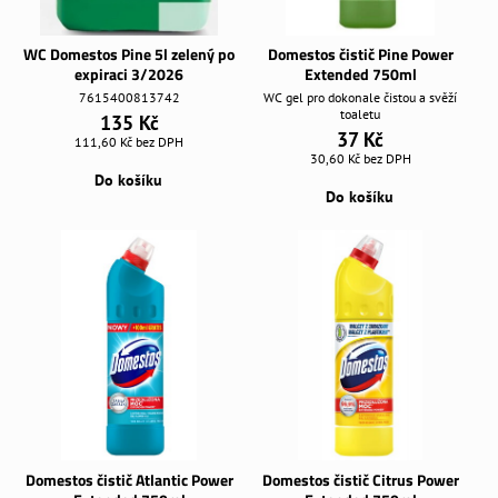
WC Domestos Pine 5l zelený po
Domestos čistič Pine Power
expiraci 3/2026
Extended 750ml
7615400813742
WC gel pro dokonale čistou a svěží
toaletu
135 Kč
37 Kč
111,60 Kč
bez DPH
30,60 Kč
bez DPH
Do košíku
Do košíku
Domestos čistič Atlantic Power
Domestos čistič Citrus Power