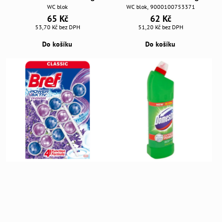
WC blok
WC blok, 9000100753371
65 Kč
62 Kč
53,70 Kč
bez DPH
51,20 Kč
bez DPH
Do košíku
Do košíku
Bref Power Lavender3*50g
Domestos XXL Extended Power
Pine Fresh 1250ml
WC blok
Čisticí prostředek - zabíjí 99,9 % bakterií
65 Kč
a virů, tekutý univerzální s vůní borovice
53,70 Kč
bez DPH
55,80 Kč
Do košíku
46,10 Kč
bez DPH