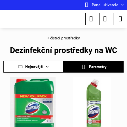
Panel uživatele
čistící prostředky
Dezinfekční prostředky na WC
Nejnovější
Parametry