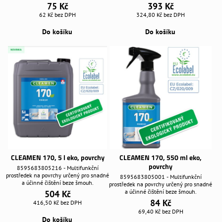
75 Kč
393 Kč
62 Kč
bez DPH
324,80 Kč
bez DPH
Do košíku
Do košíku
CLEAMEN 170, 5 l eko, povrchy
CLEAMEN 170, 550 ml eko,
povrchy
8595683805216 - Multifunkční
prostředek na povrchy určený pro snadné
8595683805001 - Multifunkční
a účinné čištění beze šmouh.
prostředek na povrchy určený pro snadné
a účinné čištění beze šmouh.
504 Kč
84 Kč
416,50 Kč
bez DPH
69,40 Kč
bez DPH
Do košíku