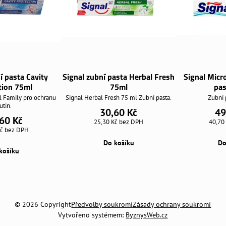
í pasta Cavity
Signal zubní pasta Herbal Fresh
Signal Micr
tion 75ml
75ml
pas
l Family pro ochranu
Signal Herbal Fresh 75 ml Zubní pasta.
Zubní 
utin.
30,60 Kč
49
60 Kč
25,30 Kč
bez DPH
40,70
Kč
bez DPH
Do košíku
Do
košíku
©
2026
Copyright
Předvolby soukromí
Zásady ochrany soukromí
Vytvořeno systémem:
ByznysWeb.cz