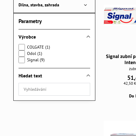
Dílna, stavba, zahrada
Parametry
Výrobce
COLGATE (1)
Odol (1)
Signal zubní 
Signal (9)
Inten
zubn
Hledat text
51,
42,50 
Prohledat
výsledky
Do 
filtru
fulltextem