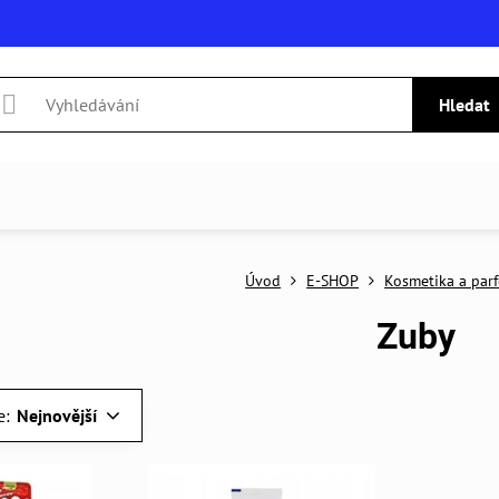
Hledat
Úvod
E-SHOP
Kosmetika a par
Zuby
e:
Nejnovější