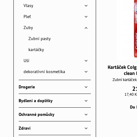
Vlasy
Pleť
Zuby
Zubní pasty
kartáčky
Uši
Kartáček Colg
dekorativní kosmetika
clean
Zubní kartáče
Drogerie
2
17,40 
Bydlení a doplňky
Do 
Ochranné pomůcky
Zdraví