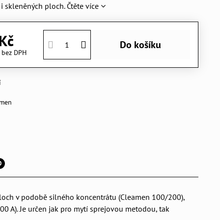
i skleněných ploch.
Čtěte více
Kč
Do košíku
č
bez DPH
í
rmen
0
 ploch v podobě silného koncentrátu (Cleamen 100/200),
0 A). Je určen jak pro mytí sprejovou metodou, tak