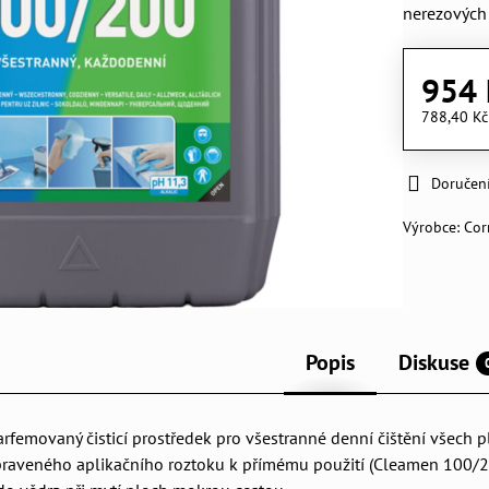
nerezových 
954 
788,40 K
Doručen
Výrobce:
Co
Popis
Diskuse
arfemovaný čisticí prostředek pro všestranné denní čištění všech
praveného aplikačního roztoku k přímému použití (Cleamen 100/20