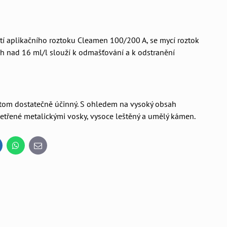
tí aplikačního roztoku Cleamen 100/200 A, se mycí roztok
ích nad 16 ml/l slouží k odmašťování a k odstranění
řitom dostatečně účinný. S ohledem na vysoký obsah
třené metalickými vosky, vysoce leštěný a umělý kámen.
inkedIn
WhatsApp
E-
mail