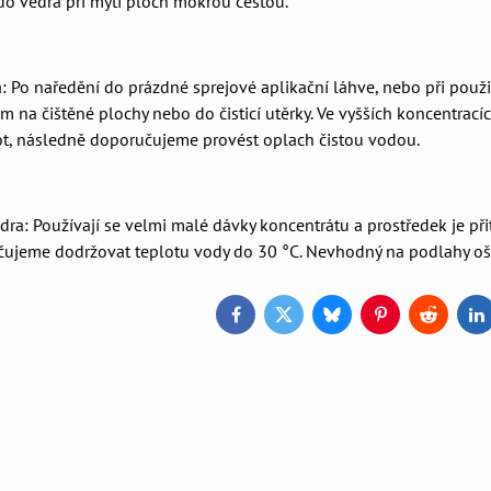
do vědra při mytí ploch mokrou cestou.
 Po naředění do prázdné sprejové aplikační láhve, nebo při použi
em na čištěné plochy nebo do čisticí utěrky. Ve vyšších koncentrac
ot, následně doporučujeme provést oplach čistou vodou.
ra: Používají se velmi malé dávky koncentrátu a prostředek je p
ujeme dodržovat teplotu vody do 30 °C. Nevhodný na podlahy oše
Facebook
Twitter
Bluesky
Pinterest
Reddit
L