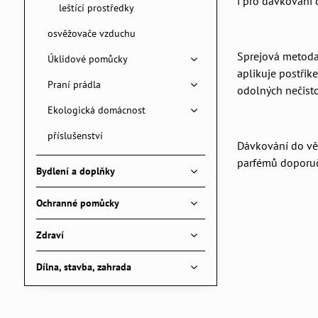
i pro dávkování 
leštící prostředky
osvěžovače vzduchu
Sprejová metoda:
Úklidové pomůcky
aplikuje postřik
Praní prádla
odolných nečist
Ekologická domácnost
příslušenství
Dávkování do věd
parfémů doporuč
Bydlení a doplňky
Ochranné pomůcky
Zdraví
Dílna, stavba, zahrada