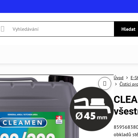
Hledat
Úvod
E-S
Čisticí p
CLEA
všest
8595683801
obkladů stě