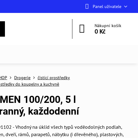
Panel uživatele
Nákupní košík
0 Kč
HOP
Drogerie
čistící prostředky
rostředky do koupelny a kuchyně
MEN 100/200, 5 l
ranný, každodenní
102 - Vhodný na úklid všech typů voděodolných podlah,
n, dveří, rámů, parapetů, nábytku (i dřevěného), plastových,