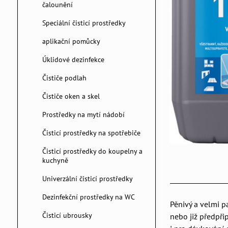
čalounění
Speciální čisticí prostředky
aplikační pomůcky
Úklidové dezinfekce
Čističe podlah
Čističe oken a skel
Prostředky na mytí nádobí
Čisticí prostředky na spotřebiče
Čisticí prostředky do koupelny a
kuchyně
Univerzální čisticí prostředky
Dezinfekční prostředky na WC
Pěnivý a velmi p
Čisticí ubrousky
nebo již předpři