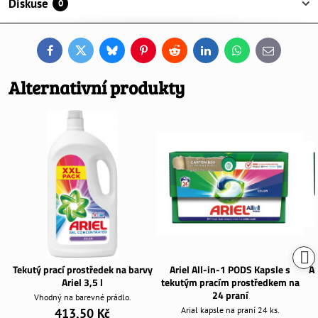
Diskuse
0
Facebook
Twitter
Bluesky
Pinterest
Reddit
LinkedIn
WhatsApp
E-
mail
Alternativní produkty
Tekutý prací prostředek na barvy
Ariel All-in-1 PODS Kapsle s
Ar
Ariel 3,5 l
tekutým pracím prostředkem na
24 praní
Vhodný na barevné prádlo.
Arial kapsle na praní 24 ks.
413,50 Kč