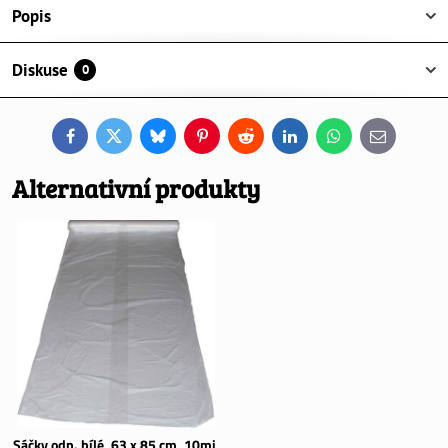
Popis
Diskuse
0
Facebook
Twitter
Bluesky
Pinterest
Reddit
LinkedIn
WhatsApp
E-
mail
Alternativní produkty
Sáčky odp. bílé, 63 x 85 cm, 10mi,