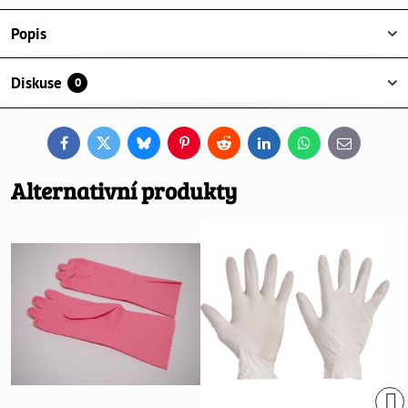
Popis
Diskuse
0
Facebook
Twitter
Bluesky
Pinterest
Reddit
LinkedIn
WhatsApp
E-
mail
Alternativní produkty