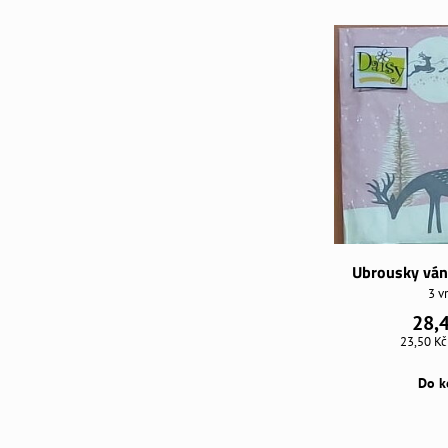
Ubrousky ván
3 v
28,
23,50 K
Do k