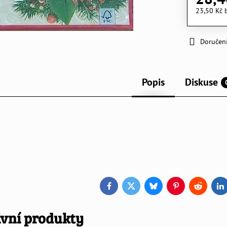
23,50 Kč
Doručen
Popis
Diskuse
Facebook
Twitter
Bluesky
Pinterest
Reddit
L
ivní produkty