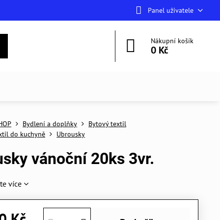
Panel uživatele
Nákupní košík
0 Kč
HOP
Bydlení a doplňky
Bytový textil
xtil do kuchyně
Ubrousky
sky vánoční 20ks 3vr.
te více
0 Kč