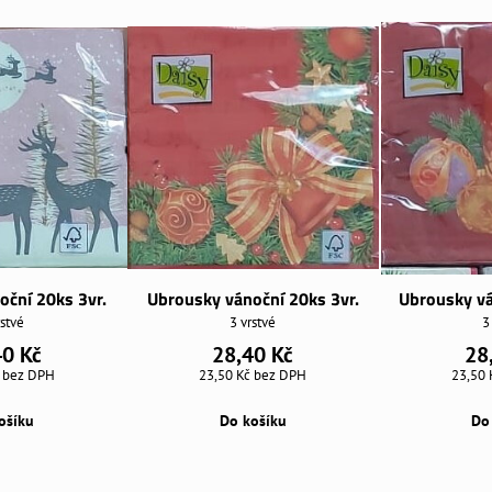
oční 20ks 3vr.
Ubrousky vánoční 20ks 3vr.
Ubrousky vá
rstvé
3 vrstvé
3
40 Kč
28,40 Kč
28
č
bez DPH
23,50 Kč
bez DPH
23,50
ošíku
Do košíku
Do