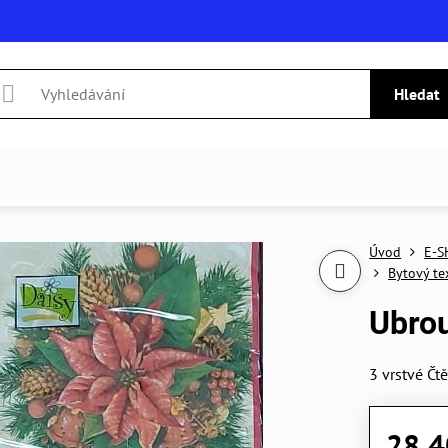
Hledat
Úvod
E-S
Bytový te
Ubrou
3 vrstvé
Čtě
28,4