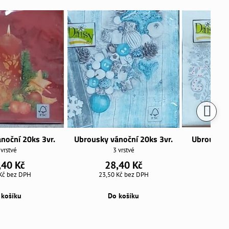
noční 20ks 3vr.
Ubrousky vánoční 20ks 3vr.
Ubrousky 
 vrstvé
3 vrstvé
,40 Kč
28,40 Kč
2
 Kč
bez DPH
23,50 Kč
bez DPH
23,5
 košíku
Do košíku
D