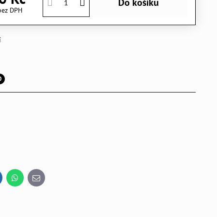
Do košíku
bez DPH
í
0
inkedIn
WhatsApp
E-
mail