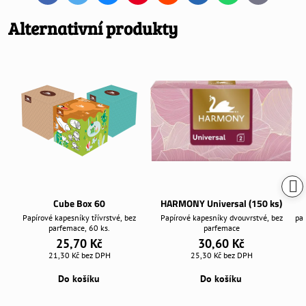
mail
Alternativní produkty
Cube Box 60
HARMONY Universal (150 ks)
Papírové kapesníky třívrstvé, bez
Papírové kapesníky dvouvrstvé, bez
pap
parfemace, 60 ks.
parfemace
25,70 Kč
30,60 Kč
21,30 Kč
bez DPH
25,30 Kč
bez DPH
Do košíku
Do košíku