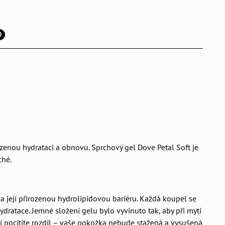
0
zenou hydrataci a obnovu. Sprchový gel Dove Petal Soft je
ché.
la její přirozenou hydrolipidovou bariéru. Každá koupel se
ratace. Jemné složení gelu bylo vyvinuto tak, aby při mytí
tí pocítíte rozdíl – vaše pokožka nebude stažená a vysušená