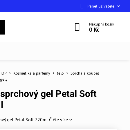
Panel uživatele
Nákupní košík
0 Kč
HOP
Kosmetika a parfémy
tělo
Sprcha a koupel
gely
sprchový gel Petal Soft
l
ový gel Petal Soft 720ml
Čtěte více