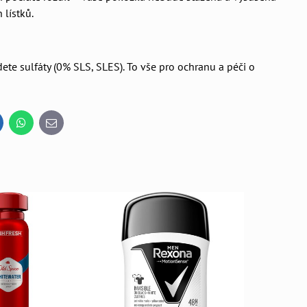
lístků.
ete sulfáty (0% SLS, SLES). To vše pro ochranu a péči o
inkedIn
WhatsApp
E-
mail