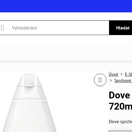
Hledat
Úvod
E-S
Sprchové 
Dove 
720m
Dove sprch