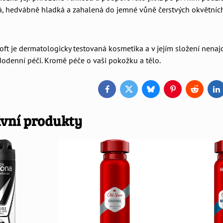
, hedvábně hladká a zahalená do jemné vůně čerstvých okvětních 
oft je dermatologicky testovaná kosmetika a v jejím složení nenajd
odenní péči. Kromě péče o vaši pokožku a tělo.
Facebook
Twitter
Bluesky
Pinterest
Reddit
L
ivní produkty