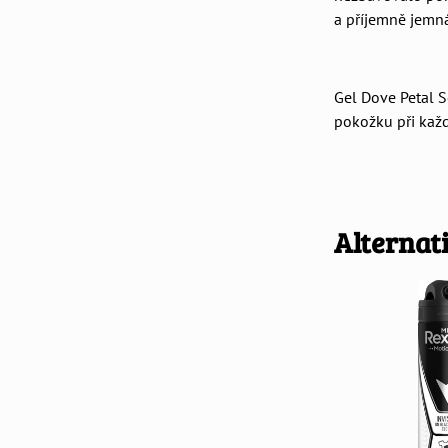
a příjemně jemná
Gel Dove Petal S
pokožku při každ
Alternat