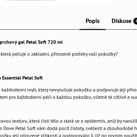
Popis
Diskuse
prchový gel Petal Soft 720 ml
 která pečuje o základní, přirozené potřeby vaší pokožky?
Essential Petal Soft
 každodenní mytí, který nevysušuje pokožku a podporuje její přiro
em pro každodenní péči o každou pokožku, včetně té citlivé a su
ou texturu, která čistí tělo a stará se o epidermis, aniž by naruši
Dove Petal Soft vám dodá pocit čistoty, svěžesti a dlouhodobé hyd
žku její přirozené vlhkosti a podporovalo ji. Již po prvním použi