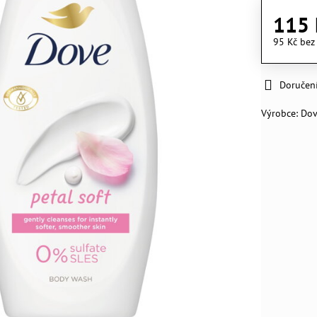
115 
95 Kč
bez
Doručen
Výrobce:
Do