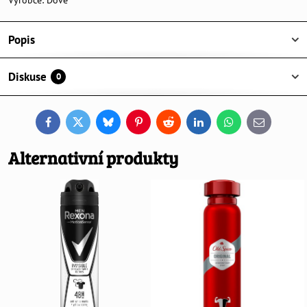
Výrobce:
Dove
Popis
Diskuse
0
Facebook
Twitter
Bluesky
Pinterest
Reddit
LinkedIn
WhatsApp
E-
mail
Alternativní produkty