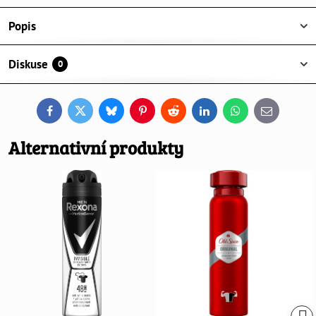
Popis
Diskuse
0
Facebook
Twitter
Bluesky
Pinterest
Reddit
LinkedIn
WhatsApp
E-
mail
Alternativní produkty