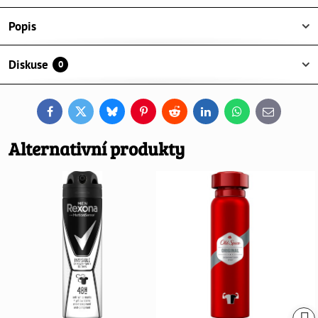
Popis
Diskuse
0
Facebook
Twitter
Bluesky
Pinterest
Reddit
LinkedIn
WhatsApp
E-
mail
Alternativní produkty