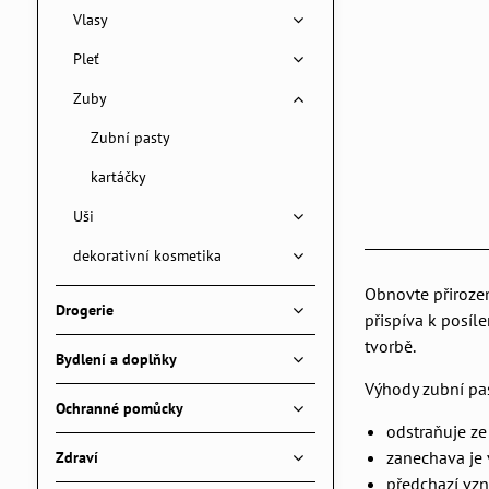
Vlasy
Pleť
Zuby
Zubní pasty
kartáčky
Uši
dekorativní kosmetika
Obnovte přirozen
Drogerie
přispíva k posíl
tvorbě.
Bydlení a doplňky
Výhody zubní pas
Ochranné pomůcky
odstraňuje ze
zanechava je v
Zdraví
předchazí vzn