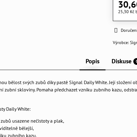
30,6
25,30 Kč
Doručen
Výrobce:
Sig
Popis
Diskuse
ou bělost svých zubů díky pastě Signal Daily White. Její složení ob
ení zubní skloviny. Pomaha předchazet vzniku zubního kazu, odstr
ty Daily White:
 zubů usazene nečistoty a plak,
iditelně bělejší,
iku zubního kazu,