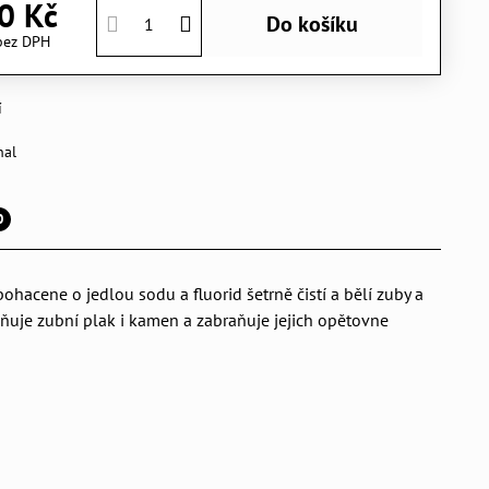
0 Kč
Do košíku
bez DPH
í
nal
0
ohacene o jedlou sodu a fluorid šetrně čistí a bělí zuby a
aňuje zubní plak i kamen a zabraňuje jejich opětovne