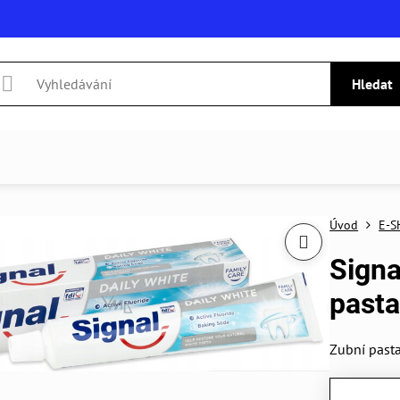
Hledat
Úvod
E-S
Signa
pasta
Zubní pasta