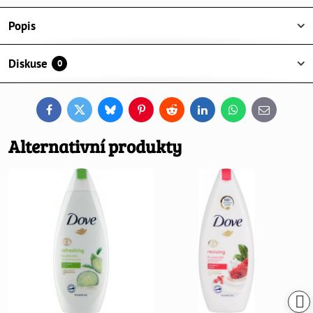
Popis
Diskuse
0
Facebook
Twitter
Bluesky
Pinterest
Reddit
LinkedIn
WhatsApp
E-
mail
Alternativní produkty