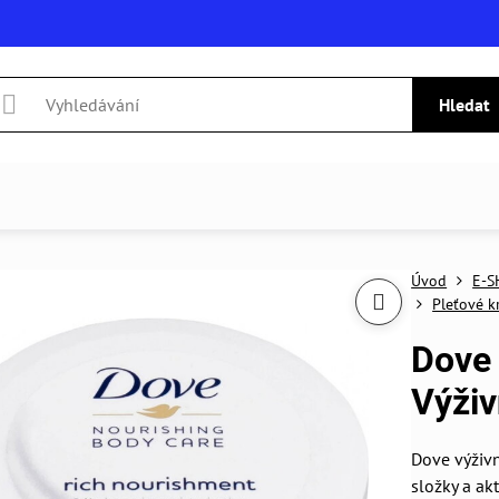
Hledat
Úvod
E-S
Pleťové 
Dove 
Výži
Dove výživn
složky a a