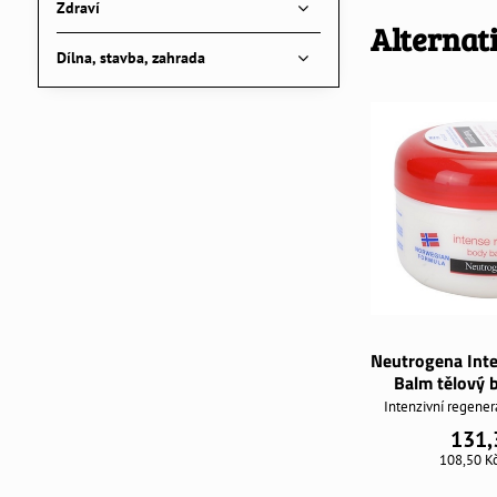
Zdraví
Alternat
Dílna, stavba, zahrada
Neutrogena Int
Balm tělový 
Intenzivní regener
131,
108,50 K