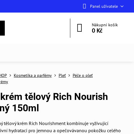
Panel uživatele
Nákupní košík
0 Kč
HOP
Kosmetika a parfémy
Pleť
Péče o pleť
krémy
krém tělový Rich Nourish
vný 150ml
ý tělový krém Rich Nourishment kombinuje vyživující
ktivní hydrataci pro jemnou a opečovávanou pokožku celého