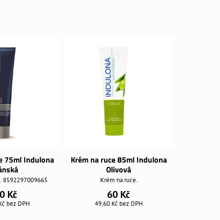
e 75ml Indulona
Krém na ruce 85ml Indulona
ánská
Olivová
e. 8592297009665
Krém na ruce.
0 Kč
60 Kč
 Kč
bez DPH
49,60 Kč
bez DPH