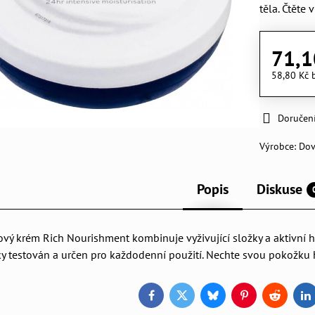
těla.
Čtěte v
71,1
58,80 Kč
Doručen
Výrobce:
Do
Popis
Diskuse
ový krém Rich Nourishment kombinuje vyživující složky a aktivní
ky testován a určen pro každodenní použití. Nechte svou pokožk
Facebook
Twitter
Bluesky
Pinterest
Reddit
L