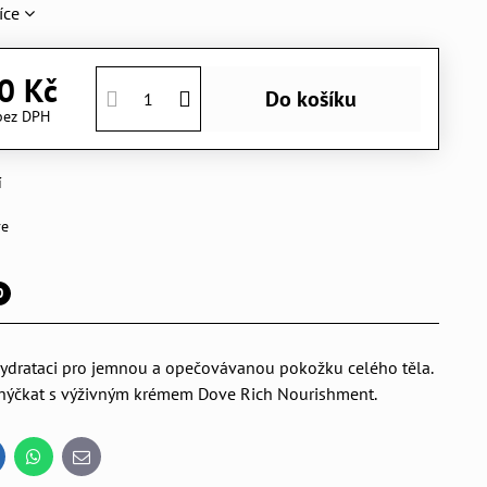
íce
0 Kč
Do košíku
bez DPH
í
ve
0
 hydrataci pro jemnou a opečovávanou pokožku celého těla.
u hýčkat s výživným krémem Dove Rich Nourishment.
inkedIn
WhatsApp
E-
mail