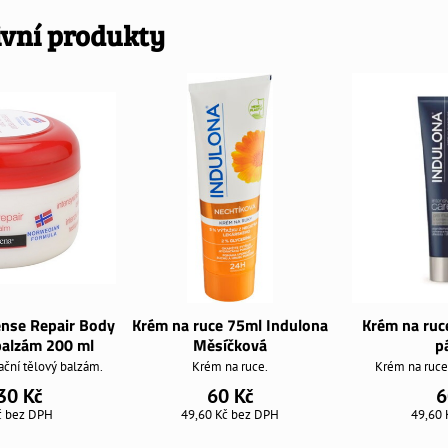
ivní produkty
ense Repair Body
Krém na ruce 75ml Indulona
Krém na ruc
balzám 200 ml
Měsíčková
p
ační tělový balzám.
Krém na ruce.
Krém na ruc
30 Kč
60 Kč
6
č
bez DPH
49,60 Kč
bez DPH
49,60