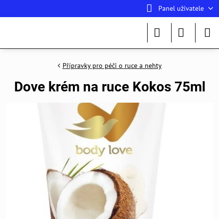
Panel uživatele
Přípravky pro péči o ruce a nehty
Dove krém na ruce Kokos 75ml