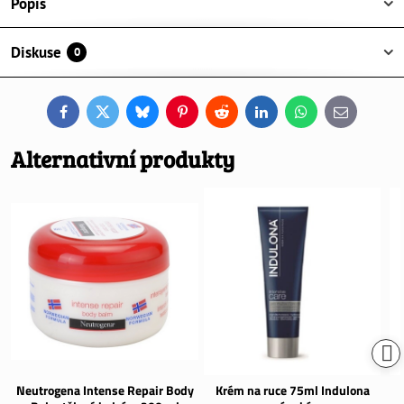
Popis
Diskuse
0
Facebook
Twitter
Bluesky
Pinterest
Reddit
LinkedIn
WhatsApp
E-
mail
Alternativní produkty
Neutrogena Intense Repair Body
Krém na ruce 75ml Indulona