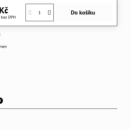
Kč
Do košíku
č
bez DPH
í
rmen
0