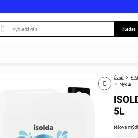
Hledat
Úvod
E-S
Mýdla
ISOL
5L
tělové mýd