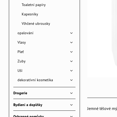
Toaletní papíry
Kapesníky
Vlhčené ubrousky
opalování
Vlasy
Pleť
Zuby
Uši
dekorativní kosmetika
Drogerie
Bydlení a doplňky
Jemné tělové mý
Ochranné pomůcky