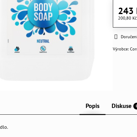
243 
200,80 K
Doručen
Výrobce:
Co
Popis
Diskuse
dlo.