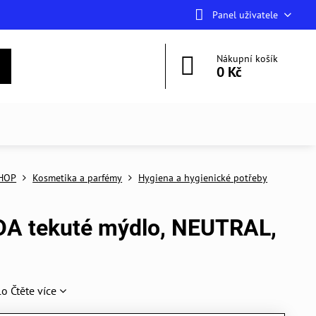
Panel uživatele
Nákupní košík
0 Kč
HOP
Kosmetika a parfémy
Hygiena a hygienické potřeby
DA tekuté mýdlo, NEUTRAL,
lo
Čtěte více