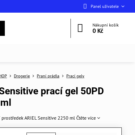
Panel uživatele
Nákupní košík
0 Kč
HOP
Drogerie
Praní prádla
Prací gely
 Sensitive prací gel 50PD
 ml
í prostředek ARIEL Sensitive 2250 ml
Čtěte více