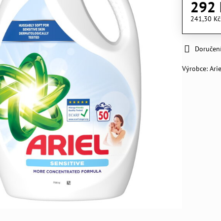
292 
241,30 K
Doručen
Výrobce:
Arie