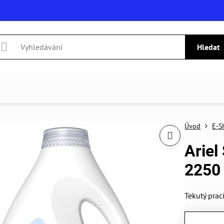
Hledat
Úvod
E-S
Ariel
2250
Tekutý prac