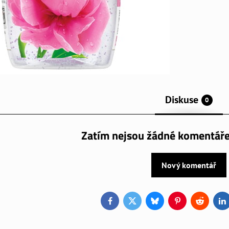
Diskuse
0
Zatím nejsou žádné komentáře
Nový komentář
Facebook
Twitter
Bluesky
Pinterest
Reddit
L