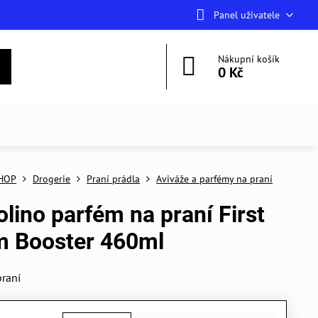
Panel uživatele
Nákupní košík
0 Kč
HOP
Drogerie
Praní prádla
Aviváže a parfémy na praní
lino parfém na praní First
m Booster 460ml
praní