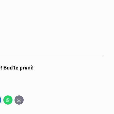
! Buďte první!
inkedIn
WhatsApp
E-
mail