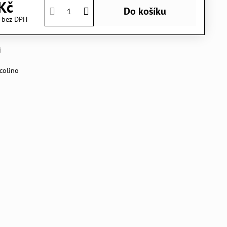
Kč
Do košíku
č
bez DPH
í
colino