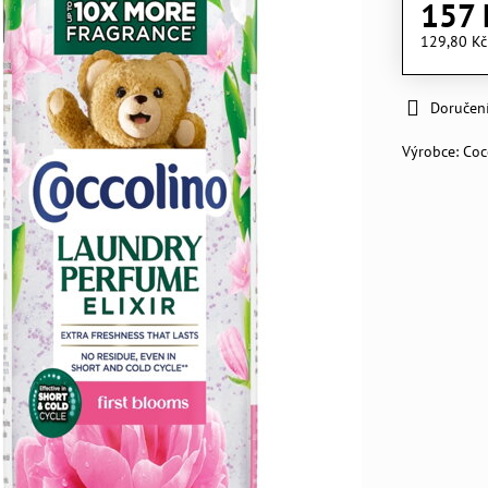
157 
129,80 K
Doručen
Výrobce:
Coc