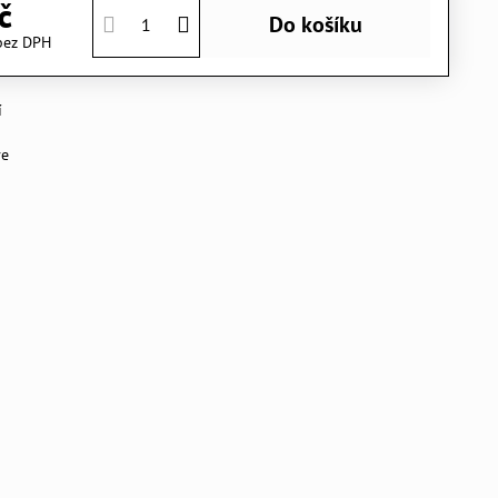
č
Do košíku
bez DPH
í
ve