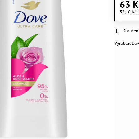
63 K
52,10 Kč
Doručen
Výrobce:
Do