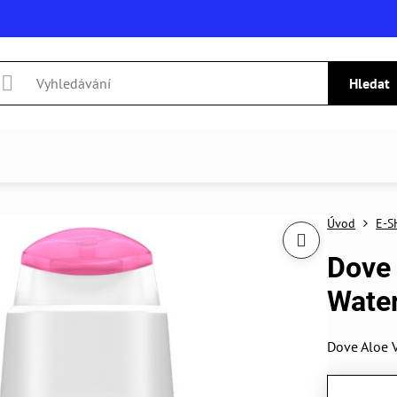
Hledat
Úvod
E-S
Dove
Wate
Dove Aloe 