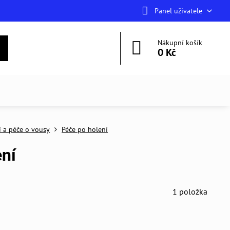
Panel uživatele
Nákupní košík
0 Kč
í a péče o vousy
Péče po holení
ení
1
položka