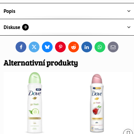
Popis
Diskuse
0
Facebook
Twitter
Bluesky
Pinterest
Reddit
LinkedIn
WhatsApp
E-
mail
Alternativní produkty