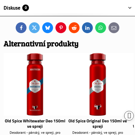
Diskuse
0
Facebook
Twitter
Bluesky
Pinterest
Reddit
LinkedIn
WhatsApp
E-
mail
Alternativní produkty
Old Spice Whitewater Deo 150ml
Old Spice Original Deo 150ml ve
ve spreji
spreji
W
Deodorant - pánský, ve spreji, pro
Deodorant - pánský, ve spreji, pro