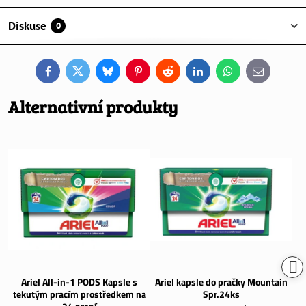
Diskuse
0
Facebook
Twitter
Bluesky
Pinterest
Reddit
LinkedIn
WhatsApp
E-
mail
Alternativní produkty
Ariel All-in-1 PODS Kapsle s
Ariel kapsle do pračky Mountain
tekutým pracím prostředkem na
Spr.24ks