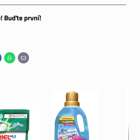
! Buďte první!
inkedIn
WhatsApp
E-
mail