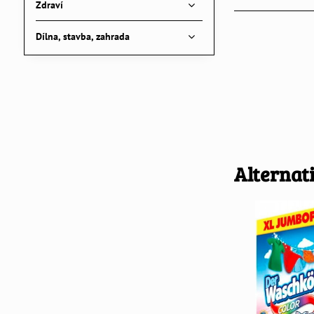
Zdraví
Dílna, stavba, zahrada
Alternat