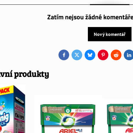
Zatím nejsou žádné komentáře
Nový komentář
Facebook
Twitter
Bluesky
Pinterest
Reddit
L
ivní produkty