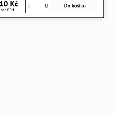
10 Kč
Do košíku
č
bez DPH
í
il