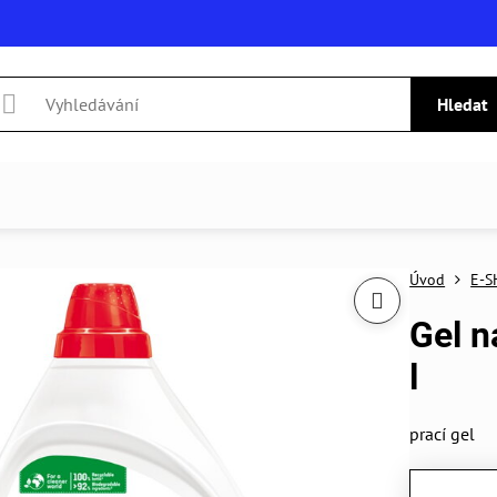
Hledat
Úvod
E-S
Gel n
l
prací gel