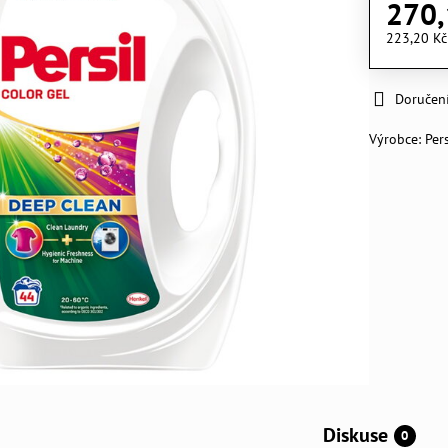
270,
223,20 K
Doručen
Výrobce:
Pers
Diskuse
0