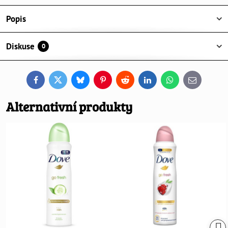
Popis
Diskuse
0
Facebook
Twitter
Bluesky
Pinterest
Reddit
LinkedIn
WhatsApp
E-
mail
Alternativní produkty