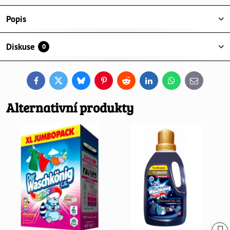
Popis
Diskuse
0
Facebook
Twitter
Bluesky
Pinterest
Reddit
LinkedIn
WhatsApp
E-
mail
Alternativní produkty