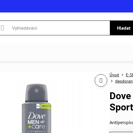
Hledat
Úvod
E-S
deodorant
Dove 
Sport
Antiperspir