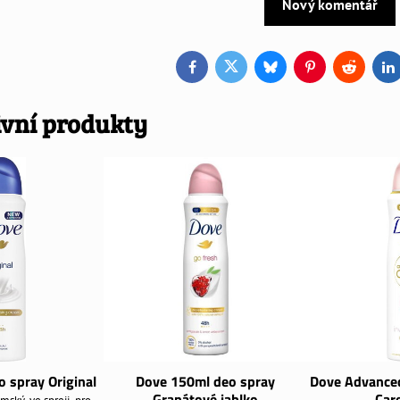
Nový komentář
Facebook
Twitter
Bluesky
Pinterest
Reddit
L
ivní produkty
 spray Original
Dove 150ml deo spray
Dove Advanced
Granátové jablko
Car