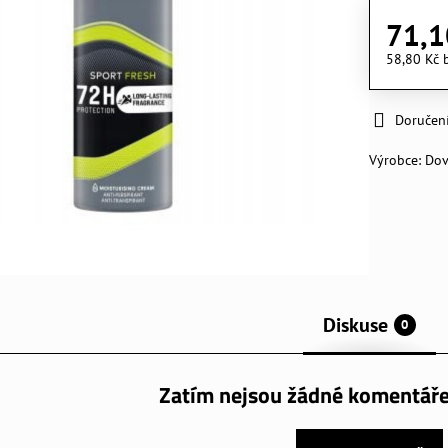
71,1
58,80 Kč
Doručen
Výrobce:
Do
Diskuse
0
Zatím nejsou žádné komentáře