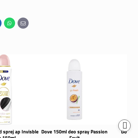
inkedIn
WhatsApp
E-
mail
 sprej ap Invisble
Dove 150ml deo spray Passion
Dove 15
e 150ml
Fruit
pe