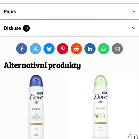
Popis
Diskuse
0
Facebook
Twitter
Bluesky
Pinterest
Reddit
LinkedIn
WhatsApp
E-
mail
Alternativní produkty