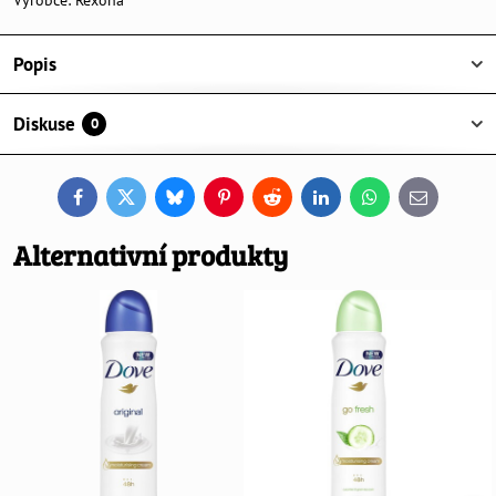
Výrobce:
Rexona
Popis
Diskuse
0
Facebook
Twitter
Bluesky
Pinterest
Reddit
LinkedIn
WhatsApp
E-
mail
Alternativní produkty